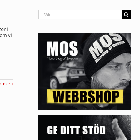
Sök
efter:
or i
kom vi
äs mer