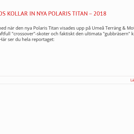
OS KOLLAR IN NYA POLARIS TITAN – 2018
d när den nya Polaris Titan visades upp på Umeå Terräng & Mot
aftfull "crossover"-skoter och faktiskt den ultimata "gubbräsern" 
) Här ser du hela reportaget:
L