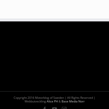
Copyright 2016 Motorblog of Sweden | All Rights Reserved |
Webbutveckling
Alice PH
&
Base Media Norr
Facebook
YouTube
Instagram