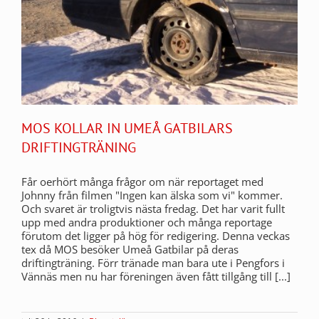
MOS KOLLAR IN UMEÅ GATBILARS
DRIFTINGTRÄNING
Får oerhört många frågor om när reportaget med
Johnny från filmen "Ingen kan älska som vi" kommer.
Och svaret är troligtvis nästa fredag. Det har varit fullt
upp med andra produktioner och många reportage
förutom det ligger på hög för redigering. Denna veckas
tex då MOS besöker Umeå Gatbilar på deras
driftingträning. Förr tränade man bara ute i Pengfors i
Vännäs men nu har föreningen även fått tillgång till [...]