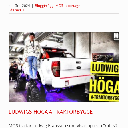
juni 5th, 2024
|
Blogginlägg
,
MOS-reportage
Läs mer
LUDWIGS HÖGA A-TRAKTORBYGGE
MOS träffar Ludwig Fransson som visar upp sin "rätt så