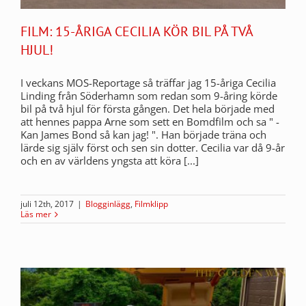
FILM: 15-ÅRIGA CECILIA KÖR BIL PÅ TVÅ
HJUL!
I veckans MOS-Reportage så träffar jag 15-åriga Cecilia
Linding från Söderhamn som redan som 9-åring körde
bil på två hjul för första gången. Det hela började med
att hennes pappa Arne som sett en Bomdfilm och sa " -
Kan James Bond så kan jag! ". Han började träna och
lärde sig själv först och sen sin dotter. Cecilia var då 9-år
och en av världens yngsta att köra [...]
juli 12th, 2017
|
Blogginlägg
,
Filmklipp
Läs mer