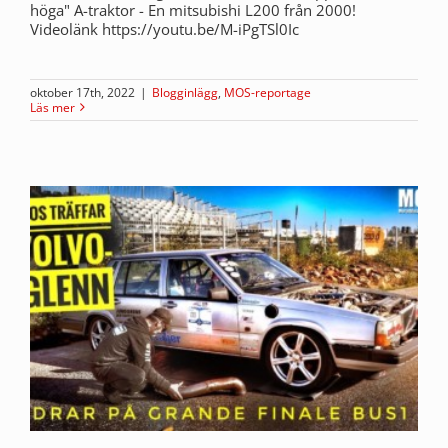
höga" A-traktor - En mitsubishi L200 från 2000!
Videolänk https://youtu.be/M-iPgTSl0Ic
oktober 17th, 2022
|
Blogginlägg
,
MOS-reportage
Läs mer