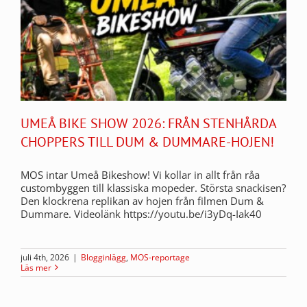
UMEÅ BIKE SHOW 2026: FRÅN STENHÅRDA
CHOPPERS TILL DUM & DUMMARE-HOJEN!
MOS intar Umeå Bikeshow! Vi kollar in allt från råa
custombyggen till klassiska mopeder. Största snackisen?
Den klockrena replikan av hojen från filmen Dum &
Dummare. Videolänk https://youtu.be/i3yDq-Iak40
juli 4th, 2026
|
Blogginlägg
,
MOS-reportage
Läs mer