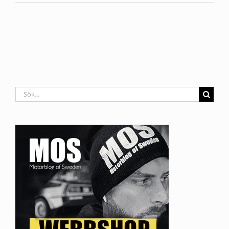
Sök
efter: