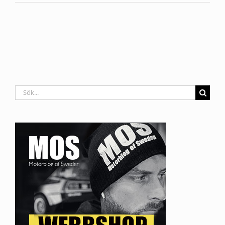
Sök
efter: