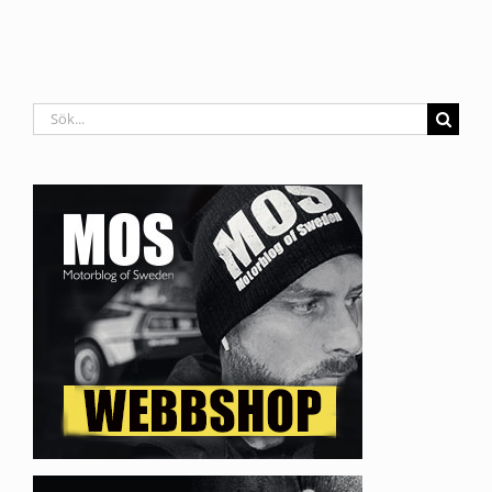
Sök
efter: