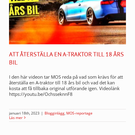
ATT ÅTERSTÄLLA EN A-TRAKTOR TILL 18 ÅRS
BIL
I den här videon tar MOS reda på vad som krävs för att
återställa en A-traktor till 18 års bil och vad det kan
kosta att få tillbaka original utförande igen. Videolänk
https://youtu.be/OchsseknnF8
januari 18th, 2023
|
Blogginlägg
,
MOS-reportage
Läs mer