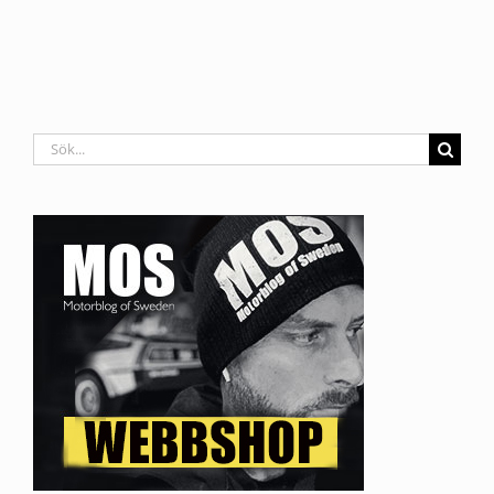
Sök
efter: