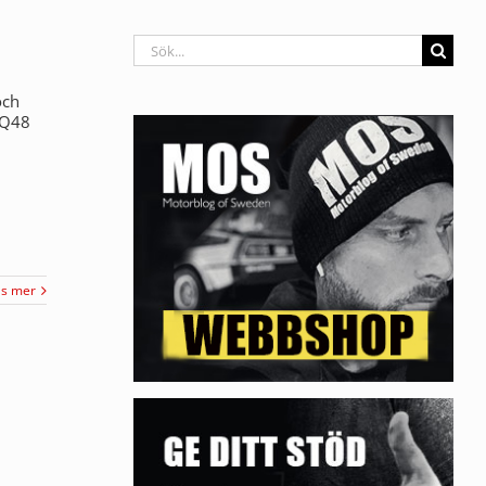
Sök
efter:
och
0Q48
äs mer