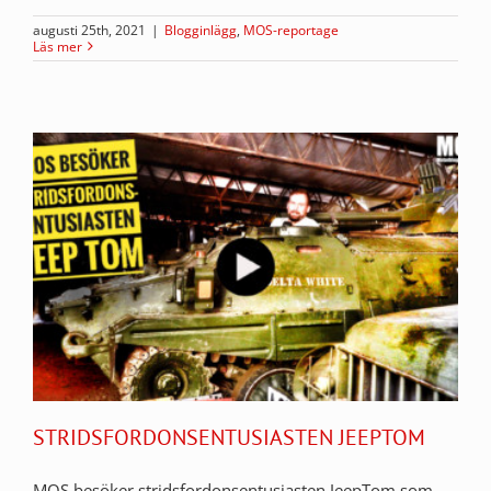
augusti 25th, 2021
|
Blogginlägg
,
MOS-reportage
Läs mer
STRIDSFORDONSENTUSIASTEN JEEPTOM
MOS besöker stridsfordonsentusiasten JeepTom som