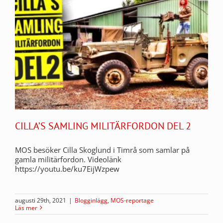
CILLA’S SAMLING MILITÄRFORDON DEL 2
MOS besöker Cilla Skoglund i Timrå som samlar på
gamla militärfordon. Videolänk
https://youtu.be/ku7EijWzpew
augusti 29th, 2021
|
Blogginlägg
,
MOS-reportage
Läs mer