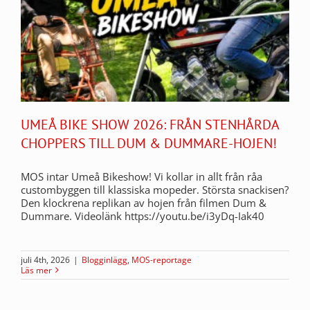
UMEÅ BIKE SHOW 2026: FRÅN STENHÅRDA
CHOPPERS TILL DUM & DUMMARE-HOJEN!
MOS intar Umeå Bikeshow! Vi kollar in allt från råa
custombyggen till klassiska mopeder. Största snackisen?
Den klockrena replikan av hojen från filmen Dum &
Dummare. Videolänk https://youtu.be/i3yDq-Iak40
juli 4th, 2026
|
Blogginlägg
,
MOS-reportage
Läs mer