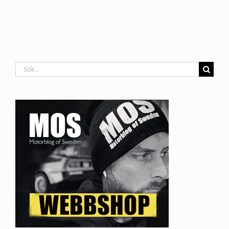
Sök
efter: