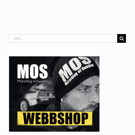
Sök
efter: