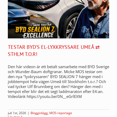
TESTAR BYD’S EL-LYXKRYSSARE UMEÅ ⇄
STHLM T.O.R!
Den här videon är ett betalt samarbete med BYD Sverige
och Wunder-Baum doftgranar. Micke MOS testar om
den nya "lyxkryssaren" BYD SEALION 7 hänger med i
jobbtempot hela vägen Umeå till Stockholm t.o.r.? Och
vad tycker Ulf Brunnberg om den? Hänger den med i
tempot eller blir det ett segt laddmaraton efter E4:an.
Videolänk https://youtu.be/0N__eGrlEXM
juli 1st, 2026
|
Blogginlägg
,
MOS-reportage
Läs mer