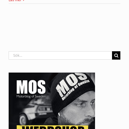
Sök
efter: