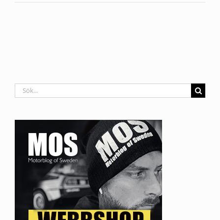
Sök
efter: