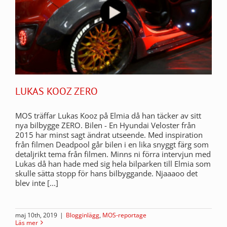
LUKAS KOOZ ZERO
MOS träffar Lukas Kooz på Elmia då han täcker av sitt
nya bilbygge ZERO. Bilen - En Hyundai Veloster från
2015 har minst sagt ändrat utseende. Med inspiration
från filmen Deadpool går bilen i en lika snyggt färg som
detaljrikt tema från filmen. Minns ni förra intervjun med
Lukas då han hade med sig hela bilparken till Elmia som
skulle sätta stopp för hans bilbyggande. Njaaaoo det
blev inte [...]
maj 10th, 2019
|
Blogginlägg
,
MOS-reportage
Läs mer