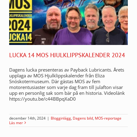
LUCKA 14 MOS HJULKLIPPSKALENDER 2024
Dagens lucka presenteras av Payback Lubricants. Årets
upplaga av MOS Hjulklippskalender från Eliza
Snöskotermuseum. Där gästas MOS av fem
motorentusiaster som varje dag fram till julafton visar
upp en personlig sak som bär på en historia. Videolänk
https://youtu.be/c44BBpqXaD0
december 14th, 2024
|
Blogginlägg
,
Dagens bild
,
MOS-reportage
Läs mer