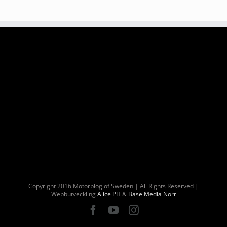
Copyright 2016 Motorblog of Sweden | All Rights Reserved |
Webbutveckling
Alice PH
&
Base Media Norr
Facebook
YouTube
Instagram