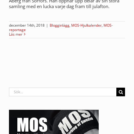
Åberg från Sörfors. Han öppnar upp delar av sin stora
samling med en lucka varje dag fram till julafton.
december 14th, 2018
|
Blogginlägg
,
MOS-Hjulkalender
,
MOS-
reportage
Läs mer
Sök
efter: