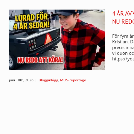
4 ÅR AV
NU RED
För fyra å
Kristian. 
precis inn
vi duon o
https://y
juni 10th, 2026
|
Blogginlägg
,
MOS-reportage