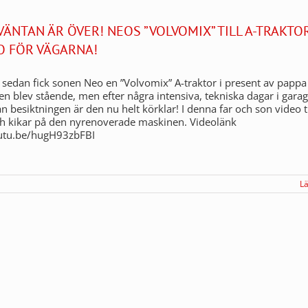
 VÄNTAN ÄR ÖVER! NEOS ”VOLVOMIX” TILL A-TRAKTO
O FÖR VÄGARNA!
r sedan fick sonen Neo en ”Volvomix” A-traktor i present av pappa
Den blev stående, men efter några intensiva, tekniska dagar i garag
an besiktningen är den nu helt körklar! I denna far och son video t
ch kikar på den nyrenoverade maskinen. Videolänk
outu.be/hugH93zbFBI
L