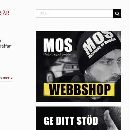
Sök
R ÄR
efter:
et
räffar
äs mer