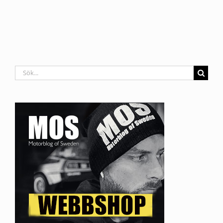
Sök
efter: