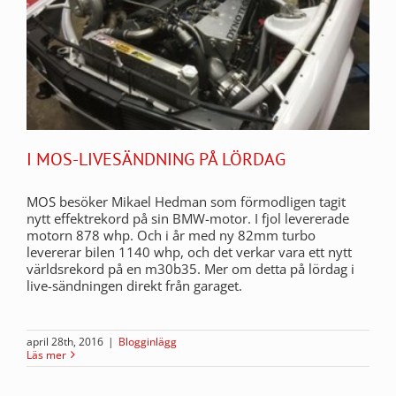
I MOS-LIVESÄNDNING PÅ LÖRDAG
MOS besöker Mikael Hedman som förmodligen tagit
nytt effektrekord på sin BMW-motor. I fjol levererade
motorn 878 whp. Och i år med ny 82mm turbo
levererar bilen 1140 whp, och det verkar vara ett nytt
världsrekord på en m30b35. Mer om detta på lördag i
live-sändningen direkt från garaget.
april 28th, 2016
|
Blogginlägg
Läs mer