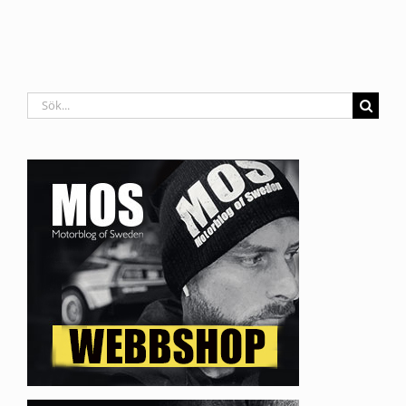
Sök
efter: