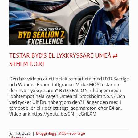
TESTAR BYD’S EL-LYXKRYSSARE UMEÅ ⇄
STHLM T.O.R!
Den här videon är ett betalt samarbete med BYD Sverige
och Wunder-Baum doftgranar. Micke MOS testar om
den nya "lyxkryssaren" BYD SEALION 7 hänger med i
jobbtempot hela vägen Umeå till Stockholm t.o.r.? Och
vad tycker Ulf Brunnberg om den? Hänger den med i
tempot eller blir det ett segt laddmaraton efter E4:an.
Videolänk https://youtu.be/0N__eGrlEXM
juli 1st, 2026
|
Blogginlägg
,
MOS-reportage
Läs mer