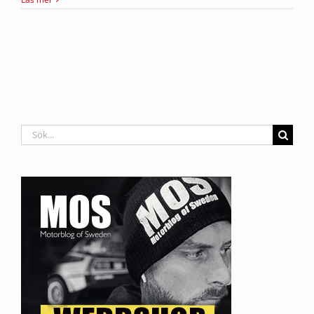
Sök
efter: