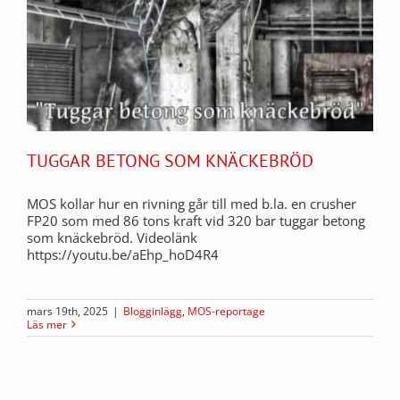
TUGGAR BETONG SOM KNÄCKEBRÖD
MOS kollar hur en rivning går till med b.la. en crusher
FP20 som med 86 tons kraft vid 320 bar tuggar betong
som knäckebröd. Videolänk
https://youtu.be/aEhp_hoD4R4
mars 19th, 2025
|
Blogginlägg
,
MOS-reportage
Läs mer