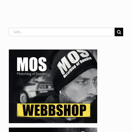
Sök
efter: