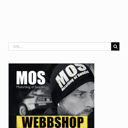
Sök
efter: