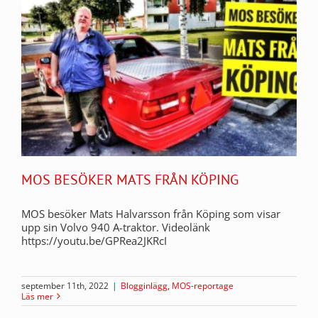
MOS BESÖKER MATS FRÅN KÖPING
MOS besöker Mats Halvarsson från Köping som visar
upp sin Volvo 940 A-traktor. Videolänk
https://youtu.be/GPRea2JKRcI
september 11th, 2022
|
Blogginlägg
,
MOS-reportage
Läs mer