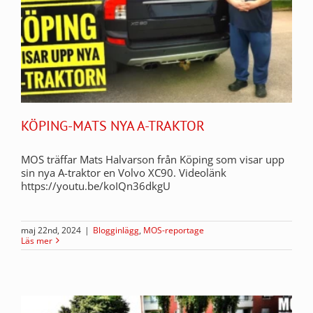
KÖPING-MATS NYA A-TRAKTOR
MOS träffar Mats Halvarson från Köping som visar upp
sin nya A-traktor en Volvo XC90. Videolänk
https://youtu.be/koIQn36dkgU
maj 22nd, 2024
|
Blogginlägg
,
MOS-reportage
Läs mer