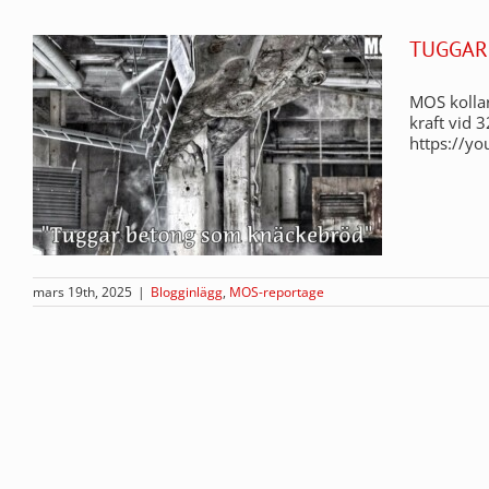
TUGGAR
MOS kollar
kraft vid 
https://y
mars 19th, 2025
|
Blogginlägg
,
MOS-reportage