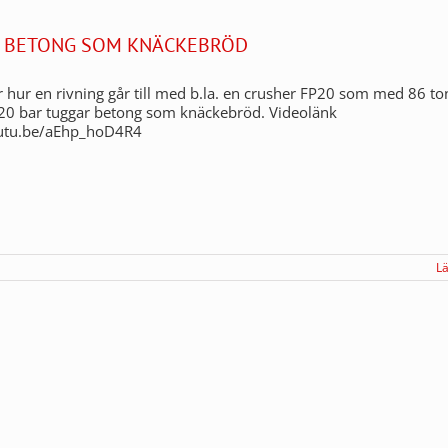
 BETONG SOM KNÄCKEBRÖD
 hur en rivning går till med b.la. en crusher FP20 som med 86 to
320 bar tuggar betong som knäckebröd. Videolänk
outu.be/aEhp_hoD4R4
L