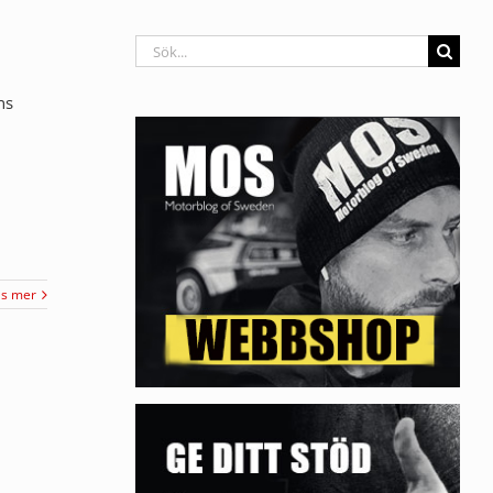
Sök
efter:
ns
äs mer