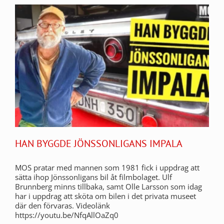
HAN BYGGDE JÖNSSONLIGANS IMPALA
MOS pratar med mannen som 1981 fick i uppdrag att
sätta ihop Jönssonligans bil åt filmbolaget. Ulf
Brunnberg minns tillbaka, samt Olle Larsson som idag
har i uppdrag att sköta om bilen i det privata museet
där den förvaras. Videolänk
https://youtu.be/NfqAllOaZq0