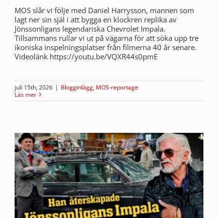
MOS slår vi följe med Daniel Harrysson, mannen som
lagt ner sin själ i att bygga en klockren replika av
Jönssonligans legendariska Chevrolet Impala.
Tillsammans rullar vi ut på vägarna för att söka upp tre
ikoniska inspelningsplatser från filmerna 40 år senare.
Videolänk https://youtu.be/VQXR44s0pmE
juli 15th, 2026
|
Blogginlägg
,
MOS-reportage
Läs mer