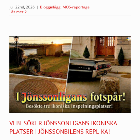
juli 22nd, 2026
|
Blogginlägg
,
MOS-reportage
Läs mer
VI BESÖKER JÖNSSONLIGANS IKONISKA
PLATSER I JÖNSSONBILENS REPLIKA!