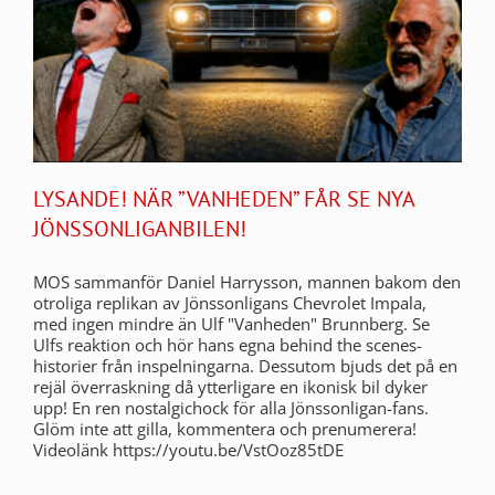
LYSANDE! NÄR ”VANHEDEN” FÅR SE NYA
JÖNSSONLIGANBILEN!
MOS sammanför Daniel Harrysson, mannen bakom den
otroliga replikan av Jönssonligans Chevrolet Impala,
med ingen mindre än Ulf "Vanheden" Brunnberg. Se
Ulfs reaktion och hör hans egna behind the scenes-
historier från inspelningarna. Dessutom bjuds det på en
rejäl överraskning då ytterligare en ikonisk bil dyker
upp! En ren nostalgichock för alla Jönssonligan-fans.
Glöm inte att gilla, kommentera och prenumerera!
Videolänk https://youtu.be/VstOoz85tDE