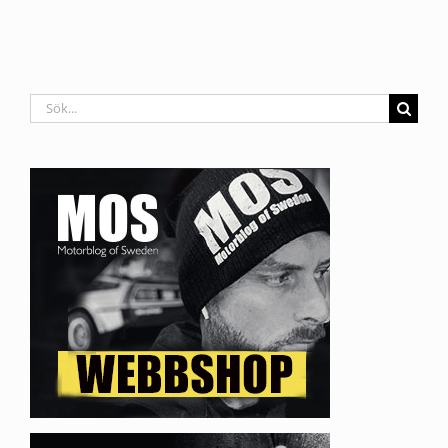
Sök
efter: