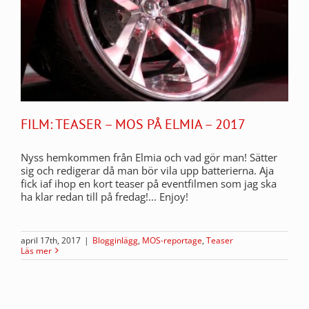
FILM: TEASER – MOS PÅ ELMIA – 2017
Nyss hemkommen från Elmia och vad gör man! Sätter
sig och redigerar då man bör vila upp batterierna. Aja
fick iaf ihop en kort teaser på eventfilmen som jag ska
ha klar redan till på fredag!... Enjoy!
april 17th, 2017
|
Blogginlägg
,
MOS-reportage
,
Teaser
Läs mer