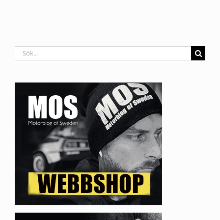
Sök
efter: