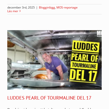
december 3rd, 2025
|
Blogginlägg
,
MOS-reportage
Läs mer
LUDDES PEARL OF TOURMALINE DEL 17