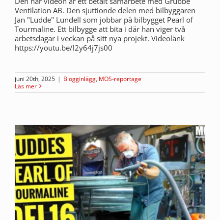
Den här videon är ett betalt samarbete med Grubbe
Ventilation AB. Den sjuttionde delen med bilbyggaren
Jan "Ludde" Lundell som jobbar på bilbygget Pearl of
Tourmaline. Ett bilbygge att bita i där han viger två
arbetsdagar i veckan på sitt nya projekt. Videolänk
https://youtu.be/l2y64j7js00
juni 20th, 2025
|
Blogginlägg
,
MOS-reportage
Läs mer