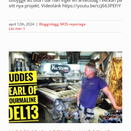
bilbygge att bita i där han viger en arbetsdag i veckan på
sitt nya projekt. Videolänk https://youtu.be/ccJ663PEFiY
april 12th, 2024
|
Blogginlägg
,
MOS-reportage
Läs mer