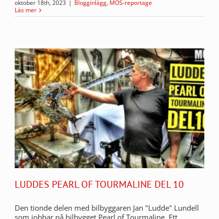
oktober 18th, 2023
|
Blogginlägg
,
MOS-reportage
Läs mer
LUDDES PEARL OF TOURMALINE DEL 10
Den tionde delen med bilbyggaren Jan "Ludde" Lundell
som jobbar på bilbygget Pearl of Tourmaline. Ett