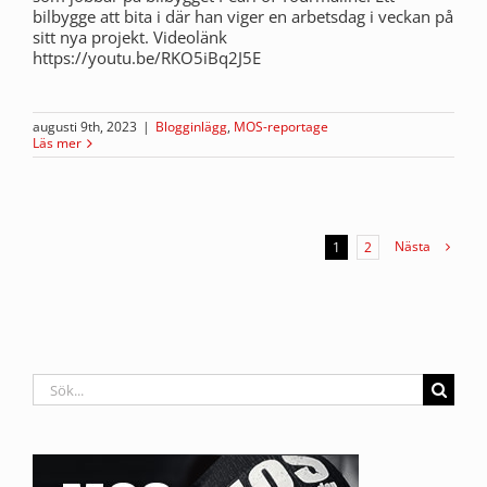
bilbygge att bita i där han viger en arbetsdag i veckan på
sitt nya projekt. Videolänk
https://youtu.be/RKO5iBq2J5E
augusti 9th, 2023
|
Blogginlägg
,
MOS-reportage
Läs mer
Nästa
1
2
Sök
efter: