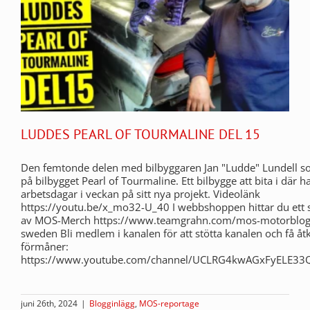
LUDDES PEARL OF TOURMALINE DEL 15
Den femtonde delen med bilbyggaren Jan "Ludde" Lundell s
på bilbygget Pearl of Tourmaline. Ett bilbygge att bita i där h
arbetsdagar i veckan på sitt nya projekt. Videolänk
https://youtu.be/x_mo32-U_40 I webbshoppen hittar du ett s
av MOS-Merch https://www.teamgrahn.com/mos-motorblog
sweden Bli medlem i kanalen för att stötta kanalen och få åtk
förmåner:
https://www.youtube.com/channel/UCLRG4kwAGxFyELE33Q
juni 26th, 2024
|
Blogginlägg
,
MOS-reportage