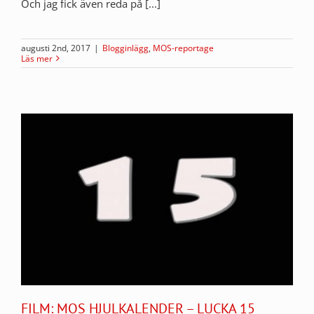
Och jag fick även reda på [...]
augusti 2nd, 2017
|
Blogginlägg
,
MOS-reportage
Läs mer
FILM: MOS HJULKALENDER – LUCKA 15