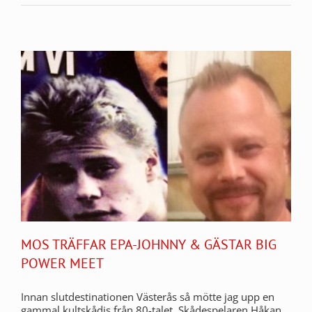
MOS TRÄFFAR EPA-JOHNNY & GÄSTAR BIG
POWER MEET
Innan slutdestinationen Västerås så mötte jag upp en
gammal kultskådis från 80-talet. Skådespelaren Håkan