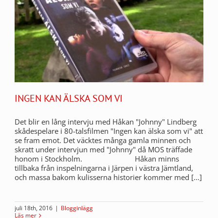
INGEN KAN ÄLSKA SOM VI
Det blir en lång intervju med Håkan "Johnny" Lindberg
skådespelare i 80-talsfilmen "Ingen kan älska som vi" att
se fram emot. Det väcktes många gamla minnen och
skratt under intervjun med "Johnny" då MOS träffade
honom i Stockholm. Håkan minns
tillbaka från inspelningarna i Järpen i västra Jämtland,
och massa bakom kulisserna historier kommer med [...]
juli 18th, 2016
|
Blogginlägg
Läs mer