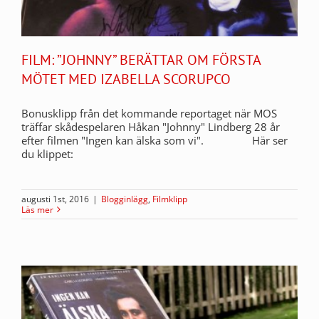
FILM: ”JOHNNY” BERÄTTAR OM FÖRSTA
MÖTET MED IZABELLA SCORUPCO
Bonusklipp från det kommande reportaget när MOS
träffar skådespelaren Håkan "Johnny" Lindberg 28 år
efter filmen "Ingen kan älska som vi". Här ser
du klippet:
augusti 1st, 2016
|
Blogginlägg
,
Filmklipp
Läs mer