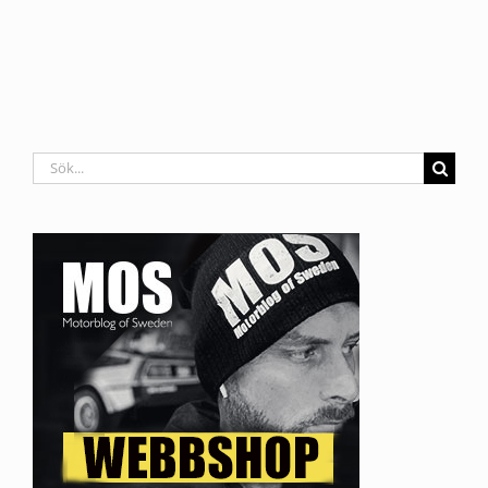
Sök
efter: