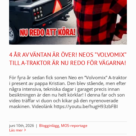
4 ÅR AV VÄNTAN ÄR ÖVER! NEOS ”VOLVOMIX”
TILL A-TRAKTOR ÄR NU REDO FÖR VÄGARNA!
För fyra år sedan fick sonen Neo en ”Volvomix” A-traktor
i present av pappa Kristian. Den blev stående, men efter
några intensiva, tekniska dagar i garaget precis innan
besiktningen är den nu helt körklar! I denna far och son
video träffar vi duon och kikar på den nyrenoverade
maskinen. Videolänk https://youtu.be/hugH93zbFBI
juni 10th, 2026
|
Blogginlägg
,
MOS-reportage
Läs mer