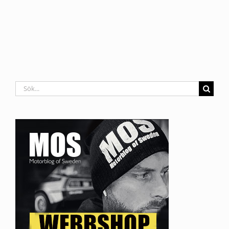
Sök
efter: