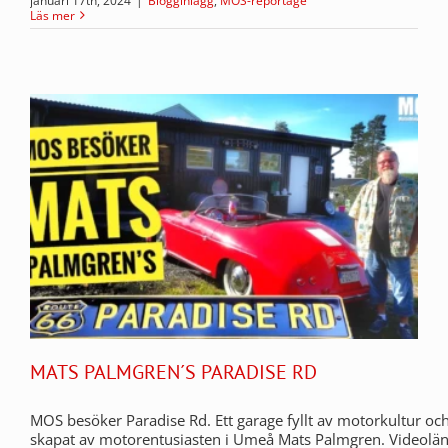
januari 17th, 2024
|
Blogginlägg
,
MOS-reportage
Läs mer
MATS PALMGREN´S PARADISE RD
MOS besöker Paradise Rd. Ett garage fyllt av motorkultur och
skapat av motorentusiasten i Umeå Mats Palmgren. Videolä