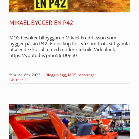
MIKAEL BYGGER EN P42
MOS besöker bilbyggaren Mikael Fredriksson som
bygger på sin P42. En pickup för två som trots sitt gamla
utseende ska rulla med modern teknik. Videolänk
https://youtu.be/pmu5JuD0gn0
februari 8th, 2023
|
Blogginlägg
,
MOS-reportage
Läs mer