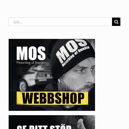
Sök
efter: