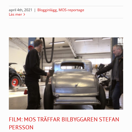
april 4th, 2021
|
Blogginlägg
,
MOS-reportage
Läs mer
FILM: MOS TRÄFFAR BILBYGGAREN STEFAN
PERSSON