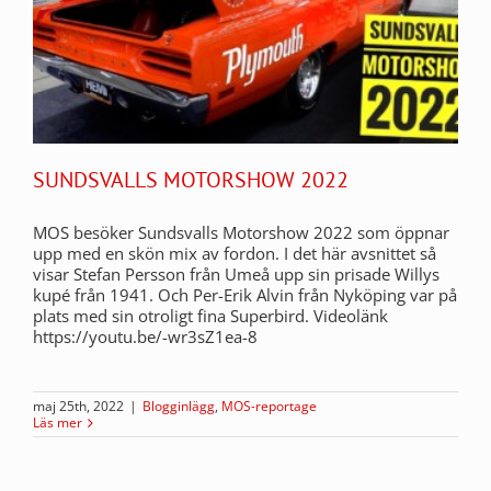
SUNDSVALLS MOTORSHOW 2022
MOS besöker Sundsvalls Motorshow 2022 som öppnar
upp med en skön mix av fordon. I det här avsnittet så
visar Stefan Persson från Umeå upp sin prisade Willys
kupé från 1941. Och Per-Erik Alvin från Nyköping var på
plats med sin otroligt fina Superbird. Videolänk
https://youtu.be/-wr3sZ1ea-8
maj 25th, 2022
|
Blogginlägg
,
MOS-reportage
Läs mer