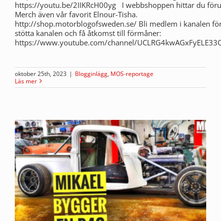
https://youtu.be/2IIKRcH00yg I webbshoppen hittar du fö
Merch även vår favorit Elnour-Tisha.
http://shop.motorblogofsweden.se/ Bli medlem i kanalen för 
stötta kanalen och få åtkomst till förmåner:
https://www.youtube.com/channel/UCLRG4kwAGxFyELE33Q
oktober 25th, 2023
|
Blogginlägg
,
MOS-reportage
Läs mer