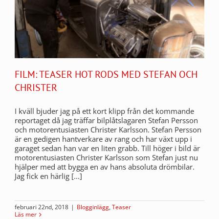
FILM: TEASER HOT RODS MED STEFAN OCH
CHRISTER
I kväll bjuder jag på ett kort klipp från det kommande
reportaget då jag träffar bilplåtslagaren Stefan Persson
och motorentusiasten Christer Karlsson. Stefan Persson
är en gedigen hantverkare av rang och har växt upp i
garaget sedan han var en liten grabb. Till höger i bild är
motorentusiasten Christer Karlsson som Stefan just nu
hjälper med att bygga en av hans absoluta drömbilar.
Jag fick en härlig [...]
februari 22nd, 2018
|
Blogginlägg
,
Teaser
Läs mer