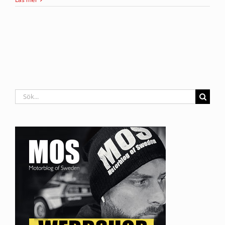
Sök
efter: