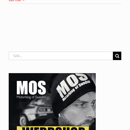
Sök
efter: