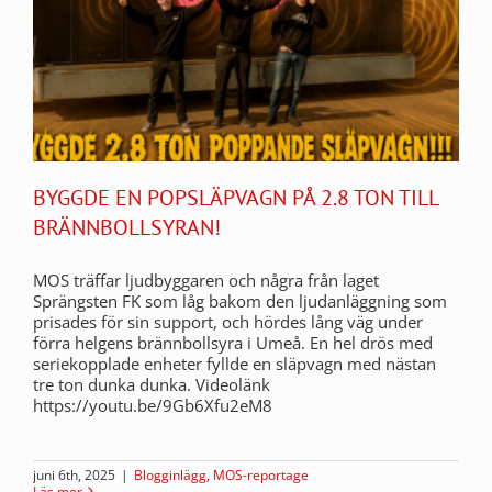
BYGGDE EN POPSLÄPVAGN PÅ 2.8 TON TILL
BRÄNNBOLLSYRAN!
MOS träffar ljudbyggaren och några från laget
Sprängsten FK som låg bakom den ljudanläggning som
prisades för sin support, och hördes lång väg under
förra helgens brännbollsyra i Umeå. En hel drös med
seriekopplade enheter fyllde en släpvagn med nästan
tre ton dunka dunka. Videolänk
https://youtu.be/9Gb6Xfu2eM8
juni 6th, 2025
|
Blogginlägg
,
MOS-reportage
Läs mer