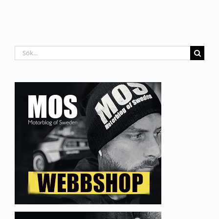
Sök
efter: