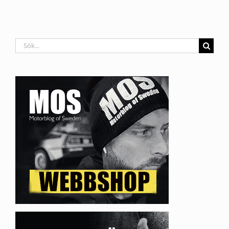
Sök
efter: