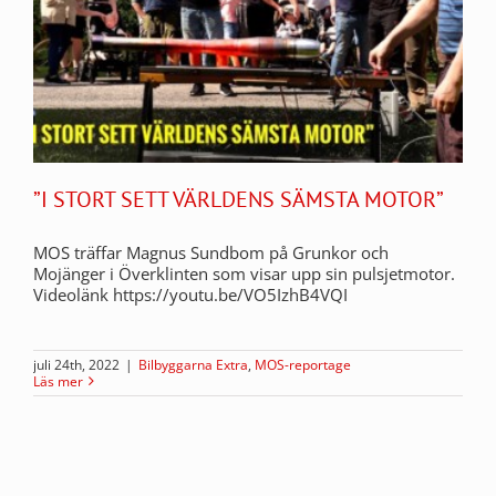
”I STORT SETT VÄRLDENS SÄMSTA MOTOR”
MOS träffar Magnus Sundbom på Grunkor och
Mojänger i Överklinten som visar upp sin pulsjetmotor.
Videolänk https://youtu.be/VO5IzhB4VQI
juli 24th, 2022
|
Bilbyggarna Extra
,
MOS-reportage
Läs mer