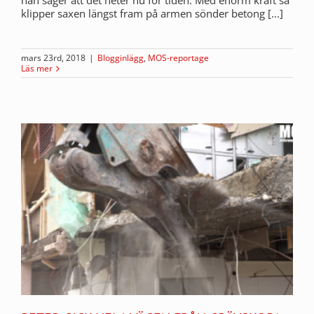
han säger att det heter nu för tiden. Med enorm kraft så
klipper saxen längst fram på armen sönder betong [...]
mars 23rd, 2018
|
Blogginlägg
,
MOS-reportage
Läs mer