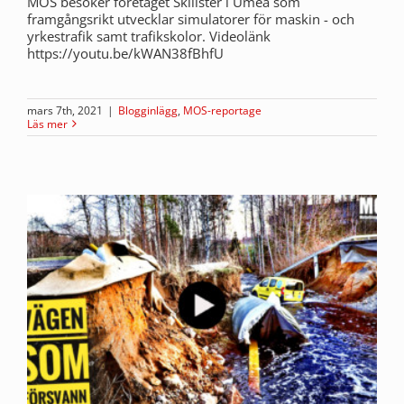
MOS besöker företaget Skillster i Umeå som
framgångsrikt utvecklar simulatorer för maskin - och
yrkestrafik samt trafikskolor. Videolänk
https://youtu.be/kWAN38fBhfU
mars 7th, 2021
|
Blogginlägg
,
MOS-reportage
Läs mer