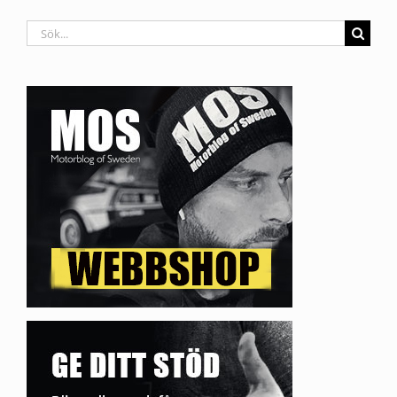
Sök
efter: