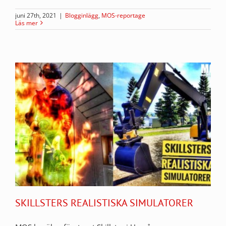
juni 27th, 2021
|
Blogginlägg
,
MOS-reportage
Läs mer
SKILLSTERS REALISTISKA SIMULATORER