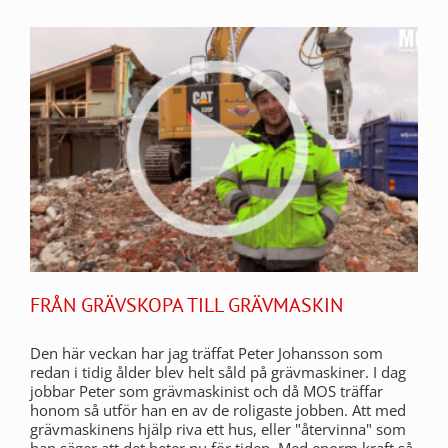
FRÅN GRÄVSKOPA TILL GRÄVMASKIN
Den här veckan har jag träffat Peter Johansson som
redan i tidig ålder blev helt såld på grävmaskiner. I dag
jobbar Peter som grävmaskinist och då MOS träffar
honom så utför han en av de roligaste jobben. Att med
grävmaskinens hjälp riva ett hus, eller "återvinna" som