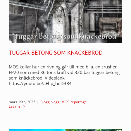
TUGGAR BETONG SOM KNÄCKEBRÖD
MOS kollar hur en rivning går till med b.la. en crusher
FP20 som med 86 tons kraft vid 320 bar tuggar betong
som knäckebröd. Videolänk
https://youtu.be/aEhp_hoD4R4
mars 19th, 2025
|
Blogginlägg
,
MOS-reportage
Läs mer