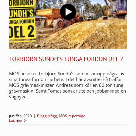
TORBJÖRN SUNDH´S TUNGA FORDON DEL 2
MOS besöker Torbjörn Sundh´s som visar upp några av
sina tunga fordon i arbete. I det här avsnittet så träffar
MOS grävmaskinisten Andreas som kör en 80 ton tung
grävmaskin. Samt Tomas som är ute och jobbar med en
väghyvel.
juni 5th, 2020
|
Blogginlägg
,
MOS-reportage
Läs mer