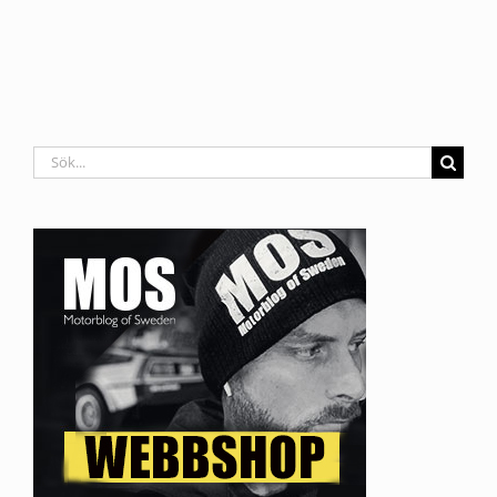
Sök
efter: