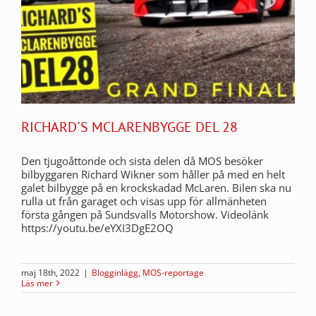
RICHARD´S MCLARENBYGGE DEL 28
Den tjugoåttonde och sista delen då MOS besöker
bilbyggaren Richard Wikner som håller på med en helt
galet bilbygge på en krockskadad McLaren. Bilen ska nu
rulla ut från garaget och visas upp för allmänheten
första gången på Sundsvalls Motorshow. Videolänk
https://youtu.be/eYXI3DgE2OQ
maj 18th, 2022
|
Blogginlägg
,
MOS-reportage
Läs mer