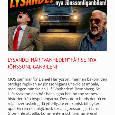
LYSANDE! NÄR ”VANHEDEN” FÅR SE NYA
JÖNSSONLIGANBILEN!
MOS sammanför Daniel Harrysson, mannen bakom den
otroliga replikan av Jönssonligans Chevrolet Impala,
med ingen mindre än Ulf "Vanheden" Brunnberg. Se
Ulfs reaktion och hör hans egna behind the scenes-
historier från inspelningarna. Dessutom bjuds det på en
rejäl överraskning då ytterligare en ikonisk bil dyker
upp! En ren nostalgichock för alla Jönssonligan-fans.
Glöm inte att gilla, kommentera och prenumerera!