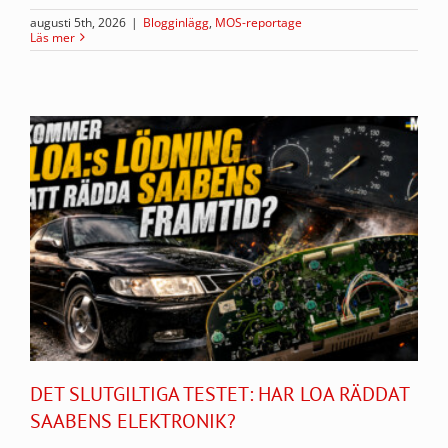
augusti 5th, 2026
|
Blogginlägg
,
MOS-reportage
Läs mer
DET SLUTGILTIGA TESTET: HAR LOA RÄDDAT
SAABENS ELEKTRONIK?