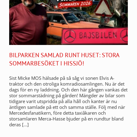
BILPARKEN SAMLAD RUNT HUSET: STORA
SOMMARBESÖKET I HISSJÖ!
Sist Micke MOS hälsade på så såg vi sonen Elvis A-
traktor och den otroliga komradiosamlingen. Nu är det
dags för en ny laddning. Och den här gången vankas det
stor sommarstädning på gården! Mängder av bilar som
tidigare varit utspridda på alla håll och kanter är nu
äntligen samlade på ett och samma ställe. Följ med när
Mercedesfanatikern, före detta taxiåkaren och
storsamlaren Merca-Hasse bjuder på en rundtur bland
deras [...]