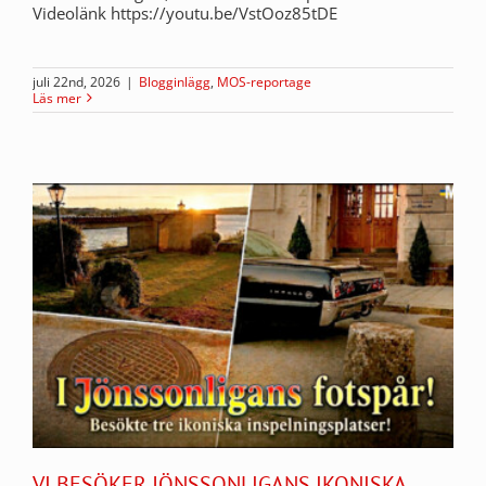
Videolänk https://youtu.be/VstOoz85tDE
juli 22nd, 2026
|
Blogginlägg
,
MOS-reportage
Läs mer
VI BESÖKER JÖNSSONLIGANS IKONISKA