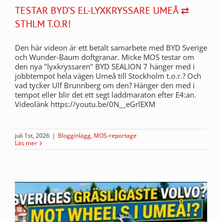
TESTAR BYD’S EL-LYXKRYSSARE UMEÅ ⇄
STHLM T.O.R!
Den här videon är ett betalt samarbete med BYD Sverige
och Wunder-Baum doftgranar. Micke MOS testar om
den nya "lyxkryssaren" BYD SEALION 7 hänger med i
jobbtempot hela vägen Umeå till Stockholm t.o.r.? Och
vad tycker Ulf Brunnberg om den? Hänger den med i
tempot eller blir det ett segt laddmaraton efter E4:an.
Videolänk https://youtu.be/0N__eGrlEXM
juli 1st, 2026
|
Blogginlägg
,
MOS-reportage
Läs mer