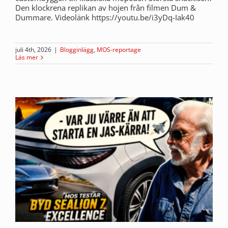
Den klockrena replikan av hojen från filmen Dum &
Dummare. Videolänk https://youtu.be/i3yDq-Iak40
juli 4th, 2026
|
Blogginlägg
,
MOS-reportage
Läs mer