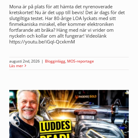
Mona är på plats för att hämta det nyrenoverade
kretskortet! Nu är det upp till bevis! Det är dags för det
slutgiltiga testet. Har 80-årige LOA lyckats med sitt
finmekaniska mirakel, eller kommer elektroniken
fortfarande att bråka? Häng med när vi vrider om
nyckeln och kollar om allt fungerar! Videolänk
https://youtu.be/iGqI-QcxkmM
augusti 2nd, 2026
|
Blogginlägg
,
MOS-reportage
Läs mer