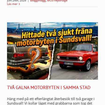
juni 24th, 2026
|
Blogginlägg
,
MOS-reportage
Läs mer
TVÅ GALNA MOTORBYTEN I SAMMA STAD
Häng med på ett efterlängtat återbesök till två garage i
Sundsvall! Vi kollar läget med grabbarna som tog det