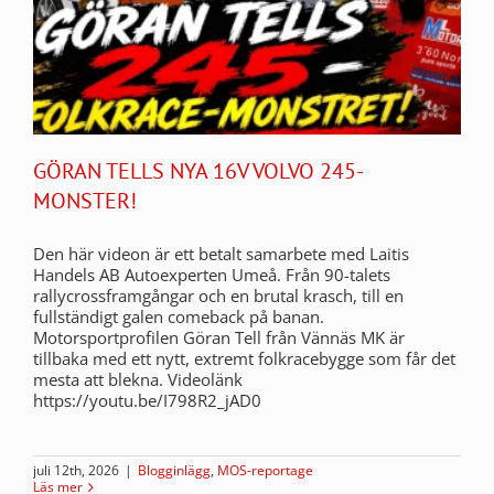
GÖRAN TELLS NYA 16V VOLVO 245-
MONSTER!
Den här videon är ett betalt samarbete med Laitis
Handels AB Autoexperten Umeå. Från 90-talets
rallycrossframgångar och en brutal krasch, till en
fullständigt galen comeback på banan.
Motorsportprofilen Göran Tell från Vännäs MK är
tillbaka med ett nytt, extremt folkracebygge som får det
mesta att blekna. Videolänk
https://youtu.be/I798R2_jAD0
juli 12th, 2026
|
Blogginlägg
,
MOS-reportage
Läs mer