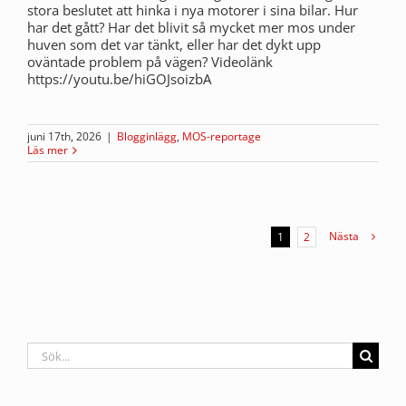
stora beslutet att hinka i nya motorer i sina bilar. Hur
har det gått? Har det blivit så mycket mer mos under
huven som det var tänkt, eller har det dykt upp
oväntade problem på vägen? Videolänk
https://youtu.be/hiGOJsoizbA
juni 17th, 2026
|
Blogginlägg
,
MOS-reportage
Läs mer
Nästa
1
2
Sök
efter: