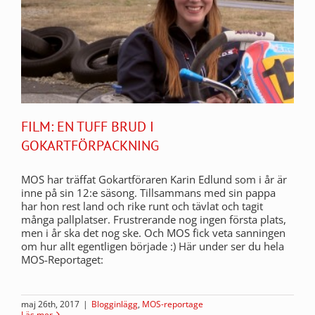
FILM: EN TUFF BRUD I
GOKARTFÖRPACKNING
MOS har träffat Gokartföraren Karin Edlund som i år är
inne på sin 12:e säsong. Tillsammans med sin pappa
har hon rest land och rike runt och tävlat och tagit
många pallplatser. Frustrerande nog ingen första plats,
men i år ska det nog ske. Och MOS fick veta sanningen
om hur allt egentligen började :) Här under ser du hela
MOS-Reportaget:
maj 26th, 2017
|
Blogginlägg
,
MOS-reportage
Läs mer