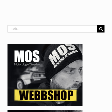
Sök
efter: