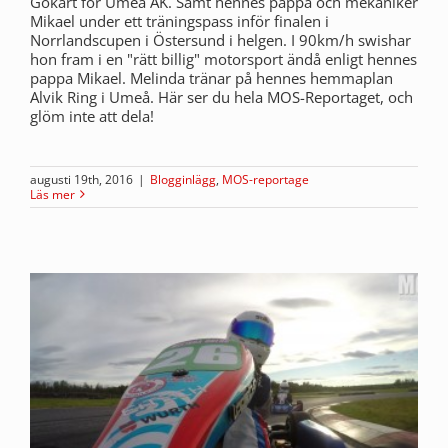
Gokart för Umeå AK. Samt hennes pappa och mekaniker
Mikael under ett träningspass inför finalen i
Norrlandscupen i Östersund i helgen. I 90km/h swishar
hon fram i en "rätt billig" motorsport ändå enligt hennes
pappa Mikael. Melinda tränar på hennes hemmaplan
Alvik Ring i Umeå. Här ser du hela MOS-Reportaget, och
glöm inte att dela!
augusti 19th, 2016
|
Blogginlägg
,
MOS-reportage
Läs mer