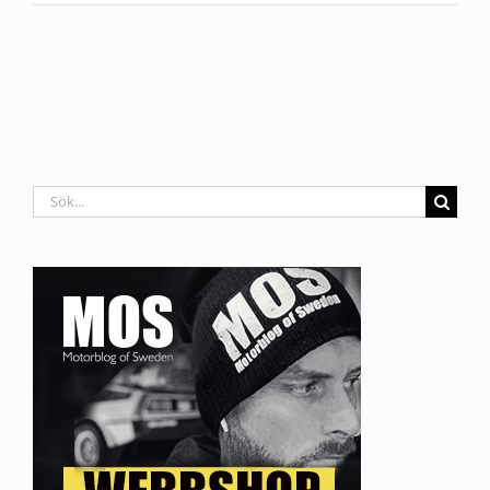
Sök
efter: