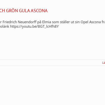
ICH GRÖN GULA ASCONA
r Friedrich Neuendorff på Elmia som ställer ut sin Opel Ascona f
eolänk https://youtu.be/BGT_lcHfh8Y
L