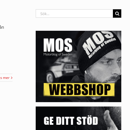
Sök
efter:
rån
äs mer