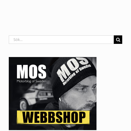
Sök
efter: