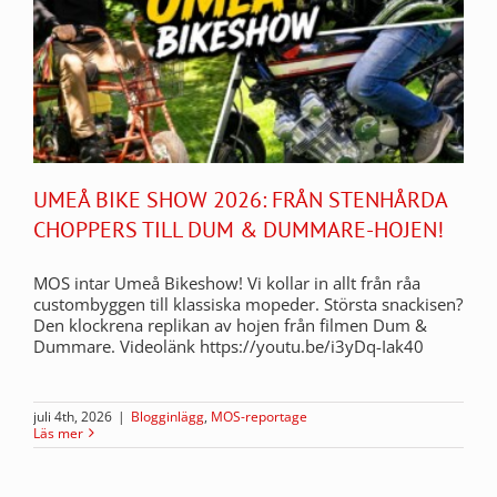
UMEÅ BIKE SHOW 2026: FRÅN STENHÅRDA
CHOPPERS TILL DUM & DUMMARE-HOJEN!
MOS intar Umeå Bikeshow! Vi kollar in allt från råa
custombyggen till klassiska mopeder. Största snackisen?
Den klockrena replikan av hojen från filmen Dum &
Dummare. Videolänk https://youtu.be/i3yDq-Iak40
juli 4th, 2026
|
Blogginlägg
,
MOS-reportage
Läs mer