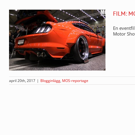
FILM: M
En eventf
Motor Sho
april 20th, 2017
|
Blogginlägg
,
MOS-reportage