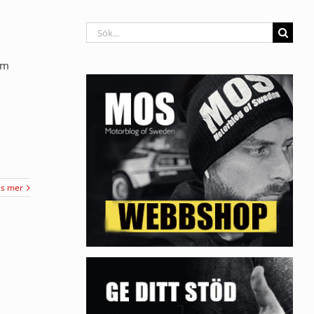
Sök
efter:
om
äs mer