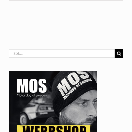
Sök
efter: