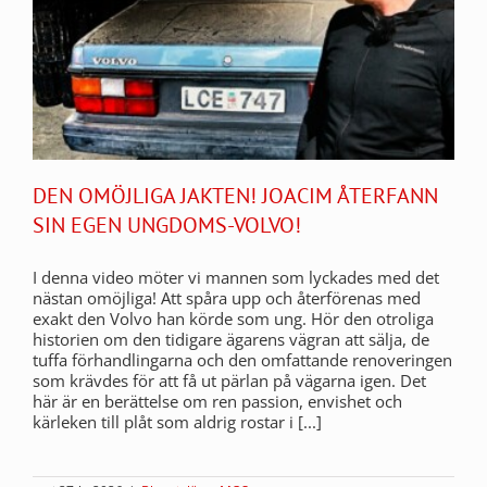
DEN OMÖJLIGA JAKTEN! JOACIM ÅTERFANN
SIN EGEN UNGDOMS-VOLVO!
I denna video möter vi mannen som lyckades med det
nästan omöjliga! Att spåra upp och återförenas med
exakt den Volvo han körde som ung. Hör den otroliga
historien om den tidigare ägarens vägran att sälja, de
tuffa förhandlingarna och den omfattande renoveringen
som krävdes för att få ut pärlan på vägarna igen. Det
här är en berättelse om ren passion, envishet och
kärleken till plåt som aldrig rostar i [...]