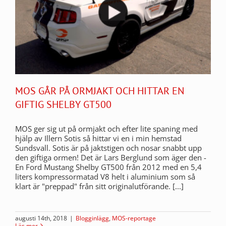
MOS GÅR PÅ ORMJAKT OCH HITTAR EN
GIFTIG SHELBY GT500
MOS ger sig ut på ormjakt och efter lite spaning med
hjälp av Illern Sotis så hittar vi en i min hemstad
Sundsvall. Sotis är på jaktstigen och nosar snabbt upp
den giftiga ormen! Det är Lars Berglund som äger den -
En Ford Mustang Shelby GT500 från 2012 med en 5,4
liters kompressormatad V8 helt i aluminium som så
klart är "preppad" från sitt originalutförande. [...]
augusti 14th, 2018
|
Blogginlägg
,
MOS-reportage
Läs mer