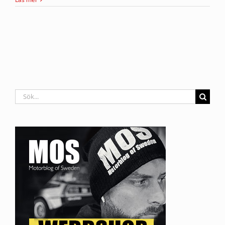
Sök
efter: