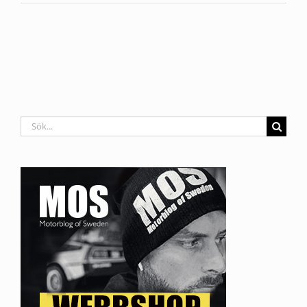
Sök
efter: