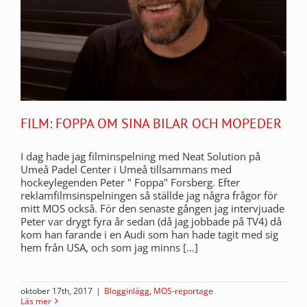
FILM: FOPPA OM SINA BILAR OCH MOPEDER
I dag hade jag filminspelning med Neat Solution på
Umeå Padel Center i Umeå tillsammans med
hockeylegenden Peter " Foppa" Forsberg. Efter
reklamfilmsinspelningen så ställde jag några frågor för
mitt MOS också. För den senaste gången jag intervjuade
Peter var drygt fyra år sedan (då jag jobbade på TV4) då
kom han farande i en Audi som han hade tagit med sig
hem från USA, och som jag minns [...]
oktober 17th, 2017
|
Blogginlägg
,
MOS-reportage
Läs mer