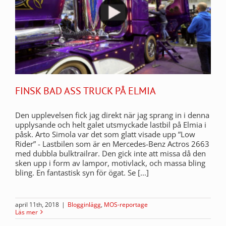
FINSK BAD ASS TRUCK PÅ ELMIA
Den upplevelsen fick jag direkt när jag sprang in i denna
upplysande och helt galet utsmyckade lastbil på Elmia i
påsk. Arto Simola var det som glatt visade upp ”Low
Rider” - Lastbilen som är en Mercedes-Benz Actros 2663
med dubbla bulktrailrar. Den gick inte att missa då den
sken upp i form av lampor, motivlack, och massa bling
bling. En fantastisk syn för ögat. Se [...]
april 11th, 2018
|
Blogginlägg
,
MOS-reportage
Läs mer