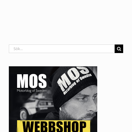
Sök
efter: