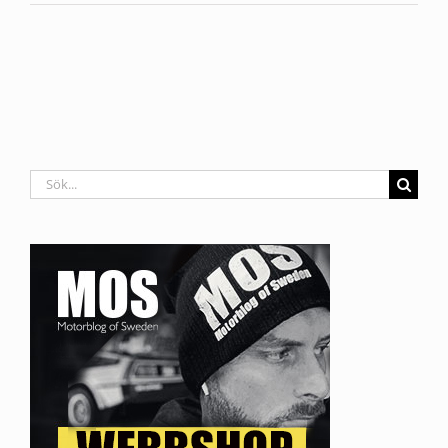
Sök
efter: