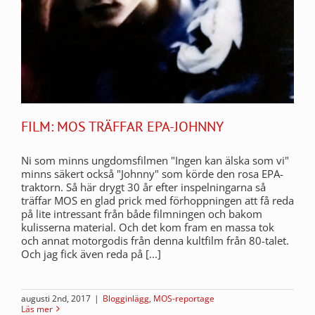
FILM: MOS TRÄFFAR EPA-JOHNNY
Ni som minns ungdomsfilmen "Ingen kan älska som vi"
minns säkert också "Johnny" som körde den rosa EPA-
traktorn. Så här drygt 30 år efter inspelningarna så
träffar MOS en glad prick med förhoppningen att få reda
på lite intressant från både filmningen och bakom
kulisserna material. Och det kom fram en massa tok
och annat motorgodis från denna kultfilm från 80-talet.
Och jag fick även reda på [...]
augusti 2nd, 2017
|
Blogginlägg
,
MOS-reportage
Läs mer