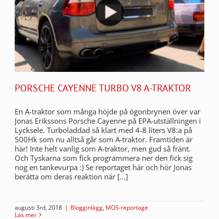
PORSCHE CAYENNE TURBO V8 A-TRAKTOR
En A-traktor som många höjde på ögonbrynen över var
Jonas Erikssons Porsche Cayenne på EPA-utställningen i
Lycksele. Turboladdad så klart med 4-8 liters V8:a på
500Hk som nu alltså går som A-traktor. Framtiden är
här! Inte helt vanlig som A-traktor, men gud så fränt.
Och Tyskarna som fick programmera ner den fick sig
nog en tankevurpa :) Se reportaget här och hör Jonas
berätta om deras reaktion när [...]
augusti 3rd, 2018
|
Blogginlägg
,
MOS-reportage
Läs mer