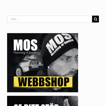
Sök
efter: