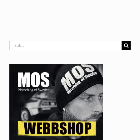
Sök
efter: